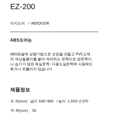
EZ-200
이지도어
/
ABSDOOR
ABS도어는
ABS판넬에 성형기법으로 모양을 만들고 PVC소재
의 색상필름지를 붙여 제작하는 문짝으로 방문짝이
나 습기가 많은 욕실문짝, 다용도실문짝에 사용해도
휘거나 뒤틀리지 않습니다
제품정보
규 격(mm) : 넓이
640~960
/ 높이
1,550~2,070
두 께(mm) :
35