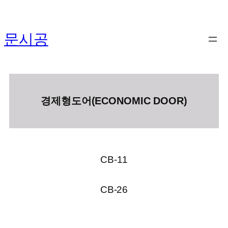
콘
텐
문시공
츠
로
바
로
가
경제형도어(ECONOMIC DOOR)
기
CB-11
CB-26