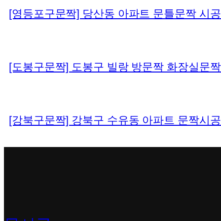
[영등포구문짝] 당산동 아파트 문틀문짝 시
[도봉구문짝] 도봉구 빌랑 방문짝 화장실문
[강북구문짝] 강북구 수유동 아파트 문짝시