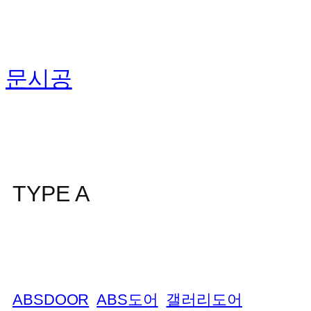
콘
텐
츠
문시공
로
바
로
가
기
TYPE A
ABSDOOR
ABS도어
갤러리도어