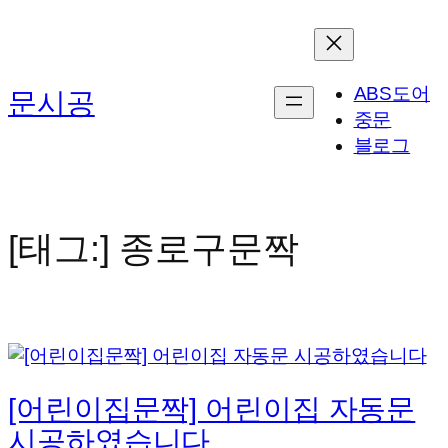
콘
텐
츠
ABS도어
문시공
로
중문
바
블로그
로
가
기
[태그:]
종로구문짝
[어린이집문짝] 어린이집 자동문
시공하였습니다