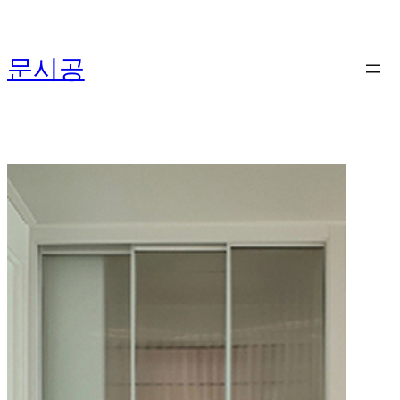
콘
텐
문시공
츠
로
바
로
가
기