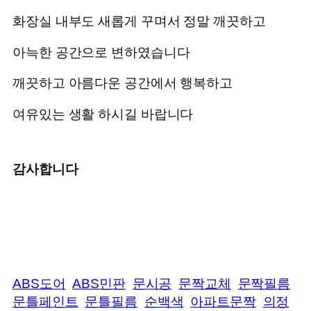
화장실 내부도 새롭게 꾸며서 정말 깨끗하고
아늑한 공간으로 변하였습니다
깨끗하고 아름다운 공간에서 행복하고
여유있는 생활 하시길 바랍니다
감사합니다
ABS도어
ABS민판
문시공
문짝교체
문짝필름
문틀페인트
문틀필름
순백색
아파트문짝
의정