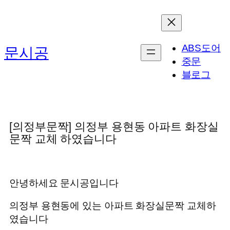
콘
텐
츠
ABS도어
문시공
로
중문
바
블로그
로
가
기
[의정부문짝] 의정부 용현동 아파트 화장실
문짝 교체 하였습니다
안녕하세요 문시공입니다
의정부 용현동에 있는 아파트 화장실문짝 교체하
였습니다