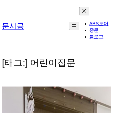
콘
텐
츠
ABS도어
문시공
로
중문
바
블로그
로
가
기
[태그:]
어린이집문