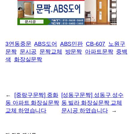
3연동중문
ABS도어
ABS민판
CB-607
노원구
문짝
문시공
문짝교체
방문짝
아파트문짝
중백
색
화장실문짝
←
[중랑구문짝] 중화
[성동구문짝] 성동구 성수
동 아파트 화장실문짝
동 빌라 화장실문짝 교체
교체 하였습니다
문시공 하였습니다
→