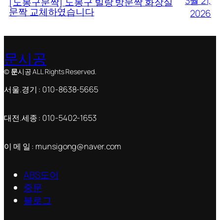
3월 21,
[도봉구문짝] 도봉구 빌랑 방문짝 화장실
문짝 교체하였습니다
2026
문시공
©
문
시공 ALL Rights Reserved.
서울.경기 : 010-8638-5665
대전.세종 : 010-5402-1653
이 메 일 : munsigong@naver.com
ABS도어
중문
블로그