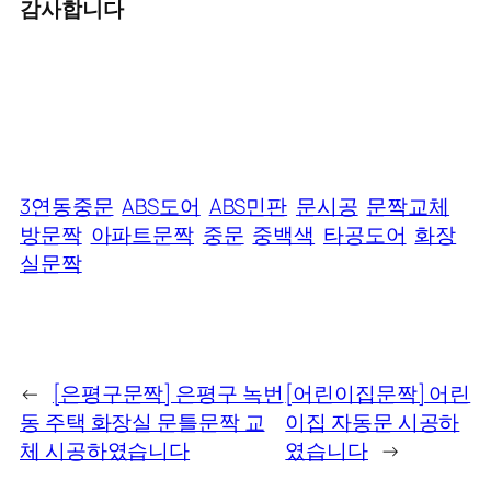
감사합니다
3연동중문
ABS도어
ABS민판
문시공
문짝교체
방문짝
아파트문짝
중문
중백색
타공도어
화장
실문짝
←
[은평구문짝] 은평구 녹번
[어린이집문짝] 어린
동 주택 화장실 문틀문짝 교
이집 자동문 시공하
체 시공하였습니다
였습니다
→